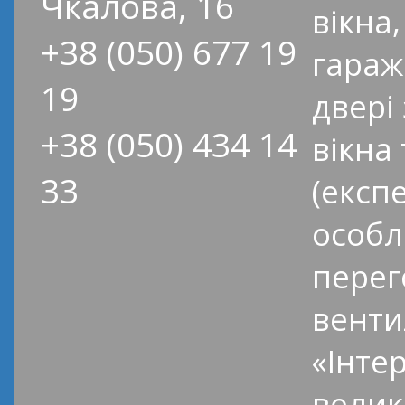
Чкалова, 16
вікна,
+38 (050) 677 19
гараж
19
двері
+38 (050) 434 14
вікна
33
(експ
особл
перег
венти
«Інте
велик