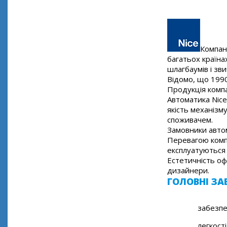
Компані
багатьох країнах
шлагбаумів і зв
Відомо, що 1990
Продукція компа
Автоматика Nice
якість механізм
споживачем.
Замовники автом
Перевагою компа
експлуатуються 
Естетичність оф
дизайнери.
ГОЛОВНІ ЗА
забезпе
легкості