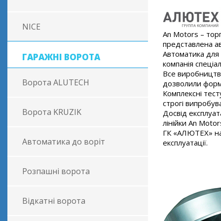
NICE
An Motors – тор
представлена авт
Автоматика для 
ГАРАЖНІ ВОРОТА
компанія спеціал
Все виробництво
Ворота ALUTECH
дозволили форм
Комплексні тест
строгі випробув
Ворота KRUZIK
Досвід експлуат
лінійки An Motor
ГК «АЛЮТЕХ» над
Автоматика до воріт
експлуатації.
Розпашні ворота
Відкатні ворота