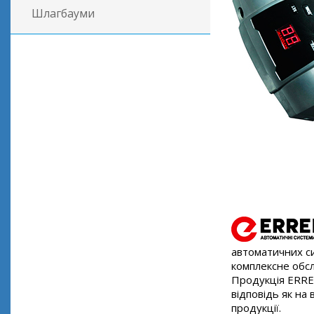
Шлагбауми
автоматичних си
комплексне обсл
Продукція ERREK
відповідь як на
продукції.