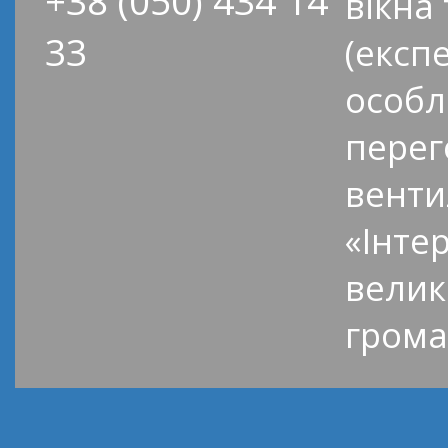
+38 (050) 434 14
вікна
33
(експ
особл
перег
венти
«Інте
велик
грома