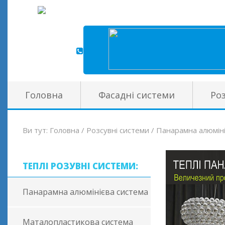
Головна
Фасадні системи
Ро
Ви тут:
Головна
/
Розсувні системи
/
Панарамна алюміні
ТЕПЛІ РОЗУВНІ СИСТЕМИ:
Панарамна алюмінієва система
Маталопластикова система