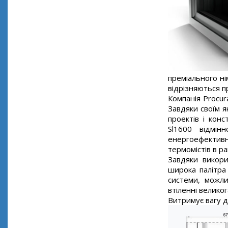
преміального ні
відрізняються п
Компанія Procur
Завдяки своїм я
проектів і конс
Sl1600 відмін
енергоефективн
термомістів в ра
Завдяки викори
широка палітра 
системи, можли
втіленні велико
Витримує вагу д