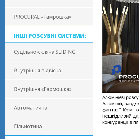
PROCURAL «Гамрошка»
ІНШІ РОЗСУВНІ СИСТЕМИ:
Суцільно-скляна SLIDING
Внутрішня підвісна
Внутрішня «Гармошка»
Алюмінієві розс
Алюміній, завдя
Автоматична
фантазії. Крім 
нешкідливий для
конкуренції з п
Гільйотина